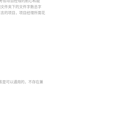
考验项目经理的耐心和能
同文件夹下的文件字数总字
语言的项目，项目经理所需花
记忆库是可以通用的，不存在兼