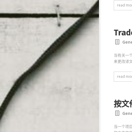
read mo
Tra
Gene
当有关一
来更改译
read mo
按文
Gene
当一个项