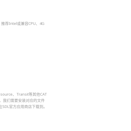
需求，推荐Intel或兼容CPU、4G
ce、Transit等其他CAT
式，我们需要安装对应的文件
以在SDL官方应用商店下载到。