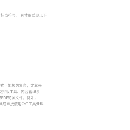
的标点符号。 具体形式见以下
格式可能极为复杂，尤其是
各类排版工具、内容管理系
PDF的源文件，例如，
工具或直接使用CAT工具处理