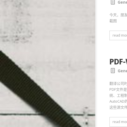
Gene
今天，朋友
截图
read mo
PDF-
Gene
翻译公司时
PDF文件
统、工程制
AutoC
这些源文件
read mo