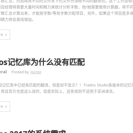
字数汇总，然后再将不同的文件夹下的文件分派给不同的翻译员。这个工作会很
项目经理将需要大量时间和精力来统计分析字数，他/她需要使用计算器，将不
字数汇总计算出来，才能按字数/等效字数分配项目，另外，如果这个项目是多
和精力将会直线增加。
re
ados记忆库为什么没有匹配
ral
Posted by
locren
s项目记忆库中已经有匹配的翻译，但是却不显示？！Trados Studio各版本的
，而且官方也是这么说的，但是实际上，这条规则不适用于亚洲语言。
re