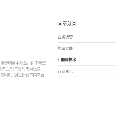
文章分类
业务运营
翻译实践
翻译技术
直接影响成本效益。你不希望
翻译工具/平台时需对比权
行业资讯
权重值，通过比较不同平台