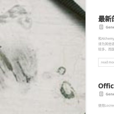
最新的
Gene
和Alch
译为其他语
较多，而
read mo
Off
Gene
使用Locr