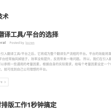
技术
翻译工具/平台的选择
ral
Posted by
locren
业引入翻译工具/平台之后，它将成为整个翻译生产流程的平台。平台的效能将
/平台经常抽风掉链子，效率没有提升，反而带来一堆问题。 所以，我们在引入
可以参照一些通用的考量因素，根据自身的实际需求，给每个考量因素设定一个
数，就可找到自己公司理想的平台。
re
时排版工作1秒钟搞定