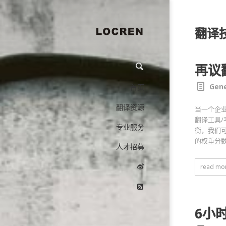
翻译
再议
Gene
首页
翻译资源
当一个企
翻译工具
专业服务
衡，我们
的权重分
人才招募
read mo
6小