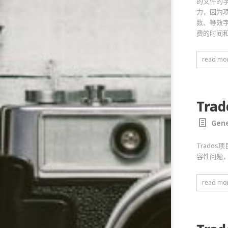
的文件的
力，因为
数、等效
费的时间
read mo
Tr
Gene
Trado
容性问题
read mo