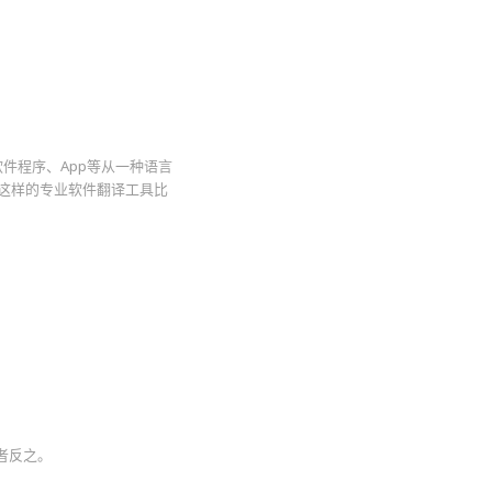
来将软件程序、App等从一种语言
用这样的专业软件翻译工具比
或者反之。