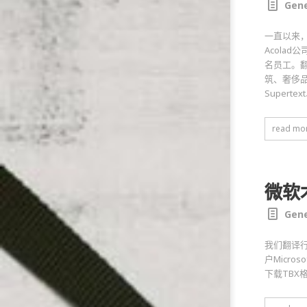
Gene
一直以来
Acolad
名员工。
筑、奢侈品
Supertex
read mo
微软
Gene
我们翻译行业
户Micro
下载TB