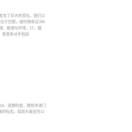
发生了巨大的变化，我们以
，总部位于巴黎，彼时拥有近200
律、能源与环境、IT、建
供商，其竞争对手包括
ortal。遗憾的是，微软术语门
时代结束的标志。目前大家还可以