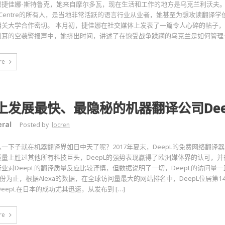
识捷佳娜-斯特鲁克，她来自摩尔多瓦，现在生活和工作的地方是乌克兰利沃夫。
istic Centre的所有人，是当地非常活跃的语言行业从业者，她甚至为想攻读翻
相关大学合作密切。 本月初，捷佳娜在社交媒体上发表了一篇令人心碎的帖子
刺耳的空袭警报声中，她挤出时间，讲述了在饱受战争蹂躏的乌克兰是如何管理
re
上发展最快、最隐秘的机器翻译公司Dee
ral
Posted by
locren
怎么一下子就在机器翻译界如日中天了呢？2017年夏末，DeepL的免费网络翻
质量上胜过其他所有科技巨头，DeepL的强势表现赢得了欧洲媒体界的认可，
业对DeepL的翻译质量反应比较谨慎，但数据说明了一切，DeepL的访问量
9月份为止，根据Alexa的数据，在全球访问量最大的网站排名中，DeepL位居第1
DeepL在日本的成功尤其迅速，从发布到 […]
re