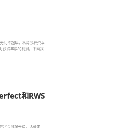
谓无利不起早，私募股权资本
时获得丰厚的利润，下面我
erfect和RWS
大戏将会风起云涌，话音未