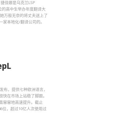
捷佳娜是乌克兰LSP
译学位的高中生举办年度翻译大
，她万般无奈的将丈夫送上了
一家本地化/翻译公司的。
pL
译器发布，提供七种欧洲语言，
并很快在市场上站稳了脚跟。
一直窜窜地高速提升。截止
46位，超过10亿人次使用过