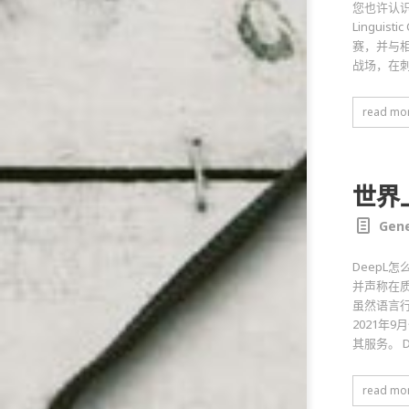
您也许认
Lingu
赛，并与
战场，在
read mo
世界
Gene
DeepL
并声称在
虽然语言行
2021年
其服务。 
read mo