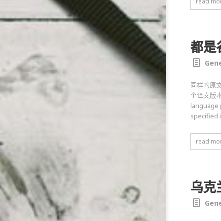
read mo
都是
Gene
同样的原
个译文版本差距
language 
specified 
read mo
乌克
Gene