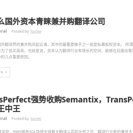
么国外资本青睐兼并购翻译公司
ral
Posted by
locren
国外翻译界的兼并购风起云涌，其中的最重要推手之一就是私募股权资本。 所
是为了低买高卖。也就是说，资本认为翻译行业有增长的空间，能够在后面出售
中的几点重要原因。
re
nsPerfect强势收购Semantix，TransP
王中王
ral
Posted by
locren
n之前谈到，RWS鲸吞SDL夺得全球最大翻译公司的头衔之后，翻译行业新的兼并