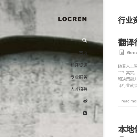
行业
翻译
Gene
首页
翻译资源
随着人工
亡？其实
专业服务
和决策能
译行业就
人才招募
read mo
本地