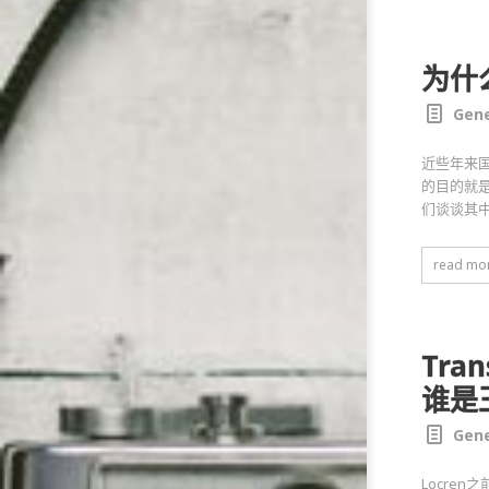
为什
Gene
近些年来
的目的就
们谈谈其
read mo
Tra
谁是
Gene
Locre