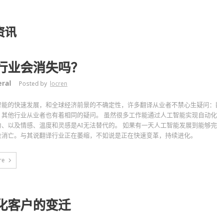
资讯
行业会消失吗？
ral
Posted by
locren
智能的快速发展，和全球经济前景的不确定性，许多翻译从业者不禁心生疑问：
，其他行业从业者也有着相同的疑问。 虽然很多工作能通过人工智能实现自动
力、以及情感、温度和灵感是AI无法替代的。 如果有一天人工智能发展到能够
会消亡。与其说翻译行业正在萎缩，不如说是正在快速变革，持续进化。
re
化客户的变迁