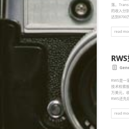
落，Tran
的收入分别为
达到8700
read mo
RW
Gene
RWS是一家
技术检索服务
万美元，收购了
RWS还先
read mo