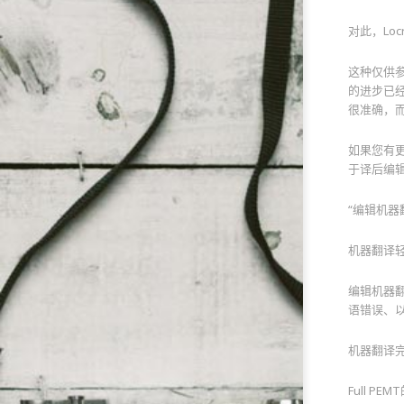
对此，Lo
这种仅供
的进步已
很准确，
如果您有
于译后编
“编辑机
机器翻译轻度
编辑机器
语错误、
机器翻译完整
Full 