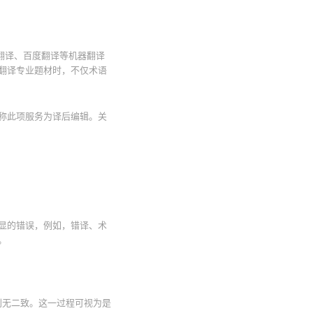
道翻译、百度翻译等机器翻译
翻译专业题材时，不仅术语
称此项服务为译后编辑。关
显的错误，例如，错译、术
。
果别无二致。这一过程可视为是