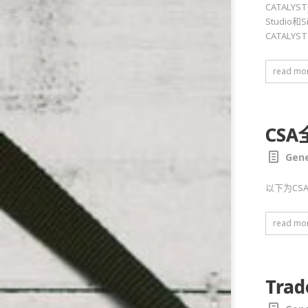
CATALY
Studio和
CATALYS
read mo
CS
Gene
以下为CS
read mo
Tra