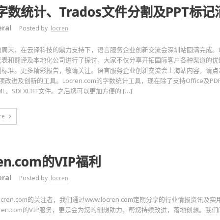
字数统计、Trados文件分割及PPT标记
ral
Posted by
locren
周末，在云译科技的鼎力支持下，语言服务企业创新交流会深圳站圆满完成。Lo
代表和翻译及本地化公司进行了探讨，大家不仅分享开拓国际客户各种渠道的优
标准。更多精彩报告，敬请关注。语言服务企业创新交流会上海站内容，请点击此处。
项改进及创新的工具。Locren.com的字数统计工具，现在除了支持Office及P
ML、SDLXLIFF文件。之后您可以更加方便的 […]
re
ren.com的VIP福利
ral
Posted by
locren
ocren.com的关注者，我们通过www.locren.com定期分享的行业情报资
ocren.com的VIP服务，更是会为您的创想助力，帮您持续改进，落地创想。我们