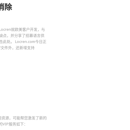
消除
cren就欧美客户开发，与
缺点，并分享了招募语言供
 Locren.com今日正
DF文件外，还新增支持
讯及实用资源，可能帮您激发了新的
的VIP服务如下：