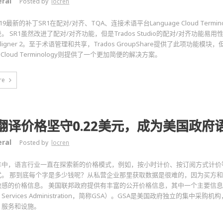
ral
Posted by
locren
 2019最新的补丁SR1在配对/对齐、TQA、连接术语平台Language Cloud Ter
。 SR1虽然改进了配对/对齐功能，但是Trados Studio的配对/对齐功能
 Aligner 2。至于术语管理和共享，Trados GroupShare提供了此项功能
ge Cloud Terminology则提供了一个更加简便的解决方案。
re
翻译价格坚守0.22美元，成为美国政府
ral
Posted by
locren
年中，语言行业一直在探索新的价格模式，例如，按小时计价、按订阅方式计价
式。 那到底每个字是多少钱呢？从私营企业那里获取数据是很难的，因为买方
敏感的价格信息。 美国联邦政府提供有丰富的公开价格信息，其中一个主要信
al Services Administration，简称GSA）。GSA是美国政府独立的集中
、服务和设施。