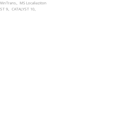
s、MS Localiaziton
ST 9、CATALYST 10、
。