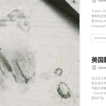
Gene
Trados
更新和改进
是Abbyy
Langua
read mo
美国
Gene
在过去几
是主流方
可能分享
（Gener
提供产品