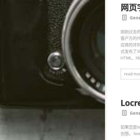
网页
Gene
刚刚过去的
客户方的
应商的评判
式发布了3
HTML、X
read mo
Loc
Gene
如果您是l
创想。 l