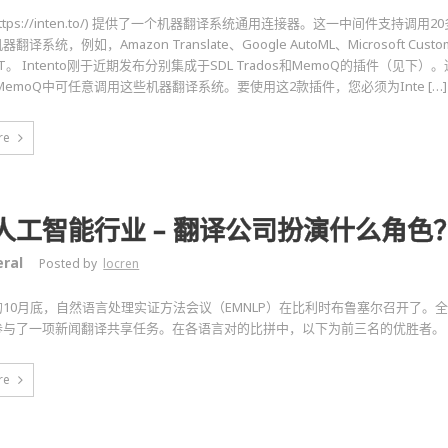
o (https://inten.to/) 提供了一个机器翻译系统通用连接器。这一中间件支持
译系统，例如，Amazon Translate、Google AutoML、Microsoft Custom 
MT。 Intento刚于近期发布分别集成于SDL Trados和MemoQ的插件（见下）
s和MemoQ中可任意调用这些机器翻译系统。要使用这2款插件，您必须为Inte […]
re
人工智能行业 – 翻译公司扮演什么角色
ral
Posted by
locren
10月底，自然语言处理实证方法会议（EMNLP）在比利时布鲁塞尔召开了。全
参与了一项新闻翻译共享任务。在各语言对的比拼中，以下为前三名的优胜者。
re