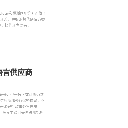
minology和模糊匹配等方面做了
易用性较差，更好的替代解决方案
模块，但是操作较为复杂，
语言供应商
等等，但是按字数计价仍然
和供应商都签有保密协议，不
息来源是行政事务管理局
采购机构，负责协调向美国联邦机构