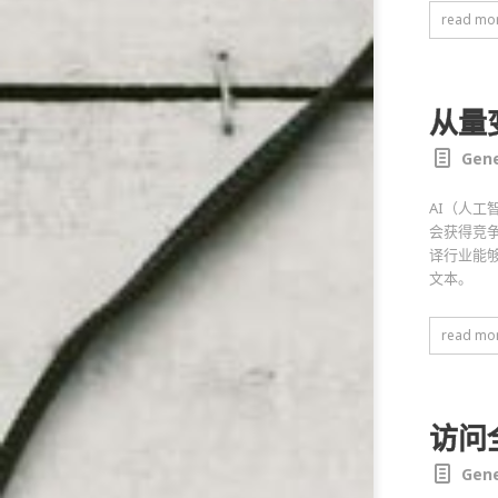
read mo
从量
Gene
AI（人
会获得竞
译行业能够
文本。
read mo
访问
Gene