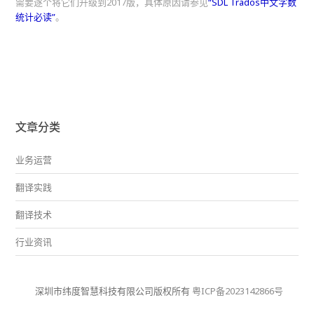
需要逐个将它们升级到2017版，具体原因请参见
“SDL Trados中文字数
统计必读”
。
文章分类
业务运营
翻译实践
翻译技术
行业资讯
深圳市纬度智慧科技有限公司版权所有
粤ICP备2023142866号