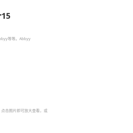
r15
byy等等。Abbyy
（注：点击图片即可放大查看，或