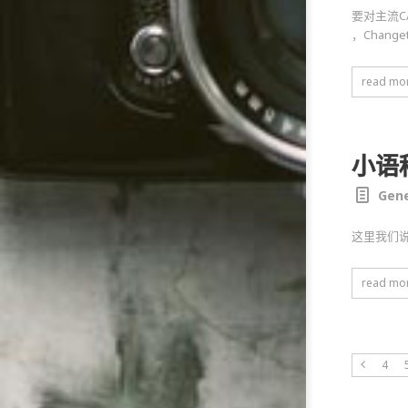
要对主流C
，Chan
read mo
小语
Gene
这里我们
read mo
4