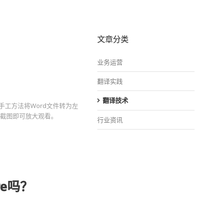
文章分类
业务运营
翻译实践
翻译技术
工方法将Word文件转为左
下截图即可放大观看。
行业资讯
re吗？