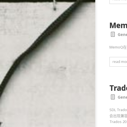
Me
Gene
Memo
read mo
Tr
Gene
SDL Tr
会出现兼容
Trados