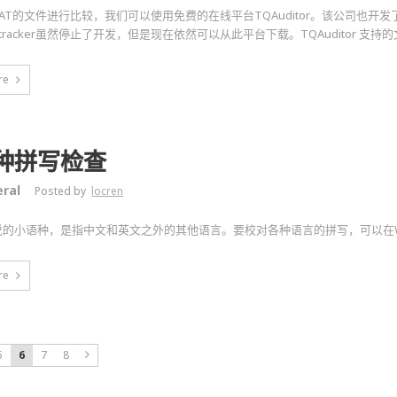
AT的文件进行比较，我们可以使用免费的在线平台TQAuditor。该公司也开发了比较工
getracker虽然停止了开发，但是现在依然可以从此平台下载。TQAuditor 支
re
种拼写检查
ral
Posted by
locren
说的小语种，是指中文和英文之外的其他语言。要校对各种语言的拼写，可以在W
re
5
6
7
8