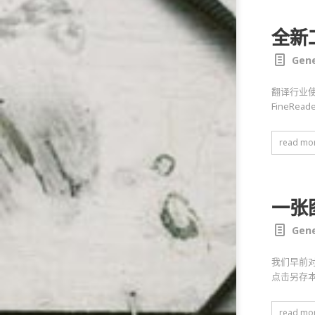
全新工
Gene
翻译行业使用
FineRe
read mo
一张图
Gene
我们早前对
点击另存
read mo