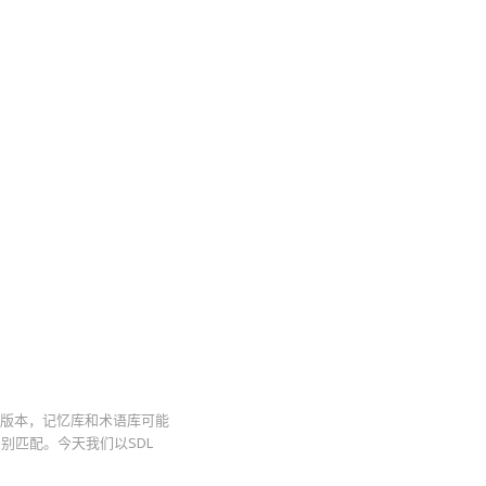
升级到新版本，记忆库和术语库可能
识别匹配。今天我们以SDL