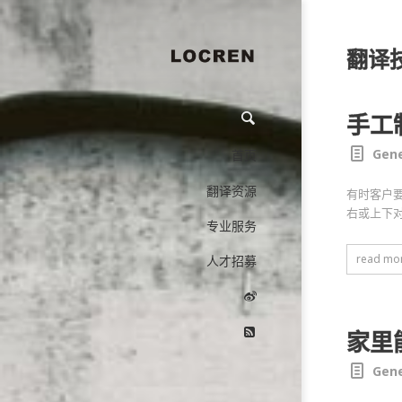
翻译
手工
Gene
首页
翻译资源
有时客户
右或上下
专业服务
read mo
人才招募
家里能
Gene