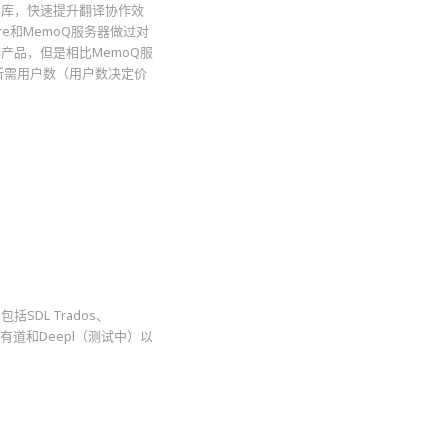
语料库，快速提升翻译协作效
hare和MemoQ服务器做过对
器产品，但是相比MemoQ服
包括所需用户数（用户数决定价
DL Trados、
有道和Deepl（测试中）以