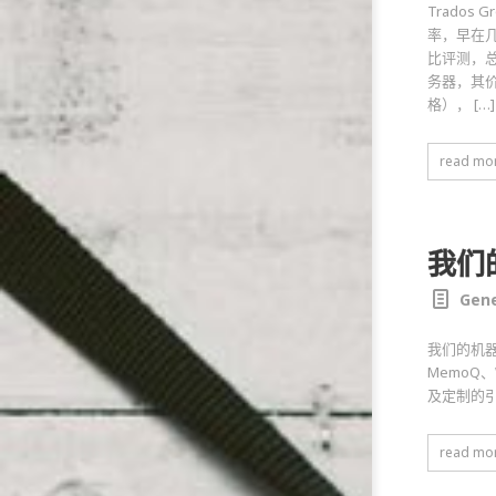
Trado
率，早在几年
比评测，总
务器，其价
格）， […]
read mo
我们
Gene
我们的机器
MemoQ
及定制的
read mo