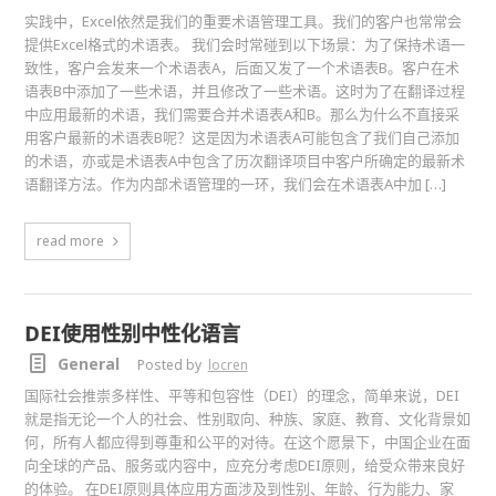
实践中，Excel依然是我们的重要术语管理工具。我们的客户也常常会
提供Excel格式的术语表。 我们会时常碰到以下场景：为了保持术语一
致性，客户会发来一个术语表A，后面又发了一个术语表B。客户在术
语表B中添加了一些术语，并且修改了一些术语。这时为了在翻译过程
中应用最新的术语，我们需要合并术语表A和B。那么为什么不直接采
用客户最新的术语表B呢？这是因为术语表A可能包含了我们自己添加
的术语，亦或是术语表A中包含了历次翻译项目中客户所确定的最新术
语翻译方法。作为内部术语管理的一环，我们会在术语表A中加 […]
read more
DEI使用性别中性化语言
General
Posted by
locren
国际社会推崇多样性、平等和包容性（DEI）的理念，简单来说，DEI
就是指无论一个人的社会、性别取向、种族、家庭、教育、文化背景如
何，所有人都应得到尊重和公平的对待。在这个愿景下，中国企业在面
向全球的产品、服务或内容中，应充分考虑DEI原则，给受众带来良好
的体验。 在DEI原则具体应用方面涉及到性别、年龄、行为能力、家