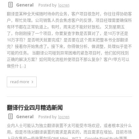
General
Posted by
locren
翻译是某种全天候随时待命的业务，客户项目很急时，你往往得协助客
户，帮忙处理。公司销售人员会焦虑客户的反馈，项目经理需要确保所
有环节都在正常轨道上。有时，周末还不能好好放松。 又到星期五
了，你刚刚接了一个项目，你要复查字数是否算对了，是10万字还是
10万字符？是否明天就要完成？是否要在这个周末把整本书全部翻译
完？接着你开始焦虑了。接下来，你得做分析、做调整，处理似乎是不
可能的任务。 当翻译公司碰到异常困难的紧急项目时，他们如何找到
正确的解决方案？如何简化流程并使项目不那么复杂？客户/甲方可以
做些什 […]
read more
翻译行业四月精选新闻
General
Posted by
locren
业内人士可能认为独立翻译装置不太可能受市场欢迎，或者根本没什么
用。但是市场对翻译装置的需求是真实的，而且需求在增加。目前市场
上已在售的一些装置包括ONE Mini、WT2、Google Pixel Buds等等。