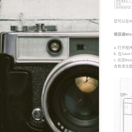
您可以在W
将双语Wor
a. 打开程
b. 在Sa
c. 点击
含有译文版的