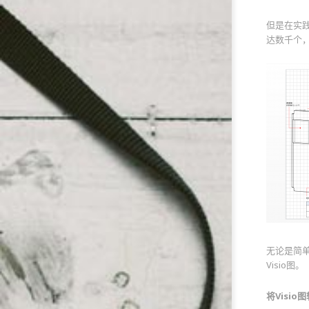
但是在实践
达数千个，
无论是简单
Visio图。
将Visio