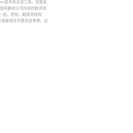
dos是市场主流工具，但是各
往是和翻译公司内部的翻译流
一起，例如，翻译流程用
另外需要填写开票信息等等。这