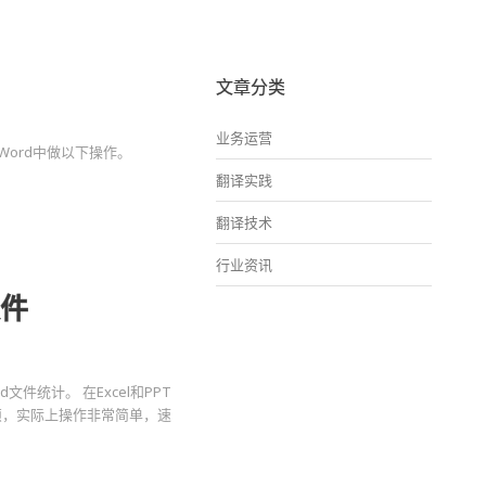
文章分类
业务运营
ord中做以下操作。
翻译实践
翻译技术
行业资讯
文件
件统计。 在Excel和PPT
麻烦，实际上操作非常简单，速