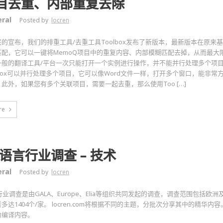
目去重、内部重复去除
ral
Posted by
locren
的宣布，我们的排重工具/去重工具Toolbox发布了新版本，最新版本在原来基
匹配，它可以一键将MemoQ项目中的重复内容、内部模糊匹配去掉，从而最大
一般的翻译工具/平台一次只能打开一个实例进行操作，并不能并行处理多个项目
lbox可以并行处理多个项目，它可以像Word文件一样，打开多个窗口，能非常
此外，如果您有多个关联项目，需要一起去重，那么使用Too […]
re
9语言行业调查 – 技术
ral
Posted by
locren
言行业调查是由GALA、Europe、Elia等组织共同发起的调查，调查范围包括欧
多达1404个/家。 locren.com将根据不同的主题，分批次分享其中的精华
为编译内容。