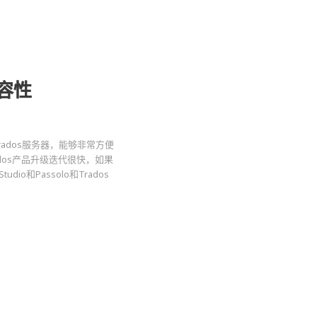
容性
rados服务器，能够非常方便
dos产品升级迭代很快，如果
io和Passolo和Trados