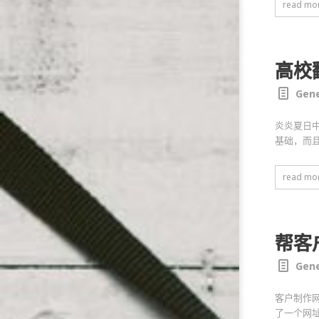
read mo
高校
Gene
炎炎夏日中
基础，而且
read mo
帮客
Gene
客户制作
了一个网