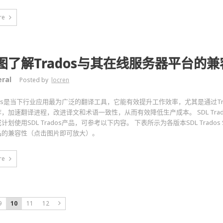
re
图了解Trados与其在线服务器平台的兼
ral
Posted by
locren
rados是当下行业应用最为广泛的翻译工具，它能有效提升工作效率，尤其是通过T
，加速翻译进程，改进译文和术语一致性，从而有效降低生产成本。 SDL Tra
划使用SDL Trados产品，可参考以下内容。 下表所示为各版本SDL Trados Stud
品的兼容性（点击图片即可放大）。
re
9
10
11
12