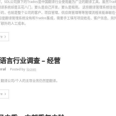
，SDL公司旗下的Trados是中国翻译行业使用最为广泛的翻译工具。虽然Tra
翻译系统却是五花八门，要么是自己开发，要么是租用。 这些翻译管理系统往
开的，也就是整个公司的客户、项目管理、供应商管理等等管理流程未能串联在
s，但是翻译管理系统没有和Trados集成，需要手工填写项目姓名、客户信息、
了额外的人工成本。
re
9语言行业调查 – 经营
ral
Posted by
locren
，翻译公司/个人的主导业务仍然是翻译。
re