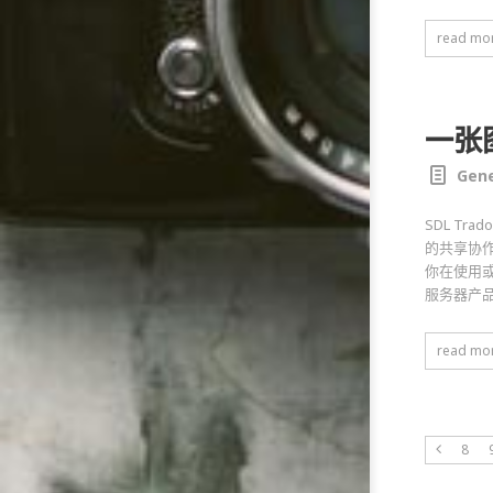
read mo
一张
Gene
SDL T
的共享协作
你在使用或计
服务器产
read mo
8