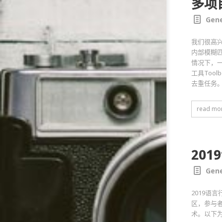
多项
Gene
我们很高兴
内部模糊
情况下，
工具Too
去重任务。
read mo
201
Gene
2019语
区，参与者
术。以下