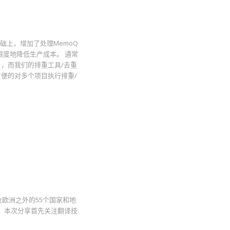
础上，增加了处理MemoQ
限度地降低生产成本。 通常
，而我们的排重工具/去重
方便的对多个项目执行排重/
洲及欧洲之外的55个国家和地
内容。本次分享首先关注翻译技