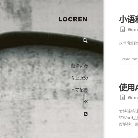
小语
Gene
这里我们
首页
read mo
翻译资源
专业服务
使用A
人才招募
Gene
要快速统计
转Word
度够快，