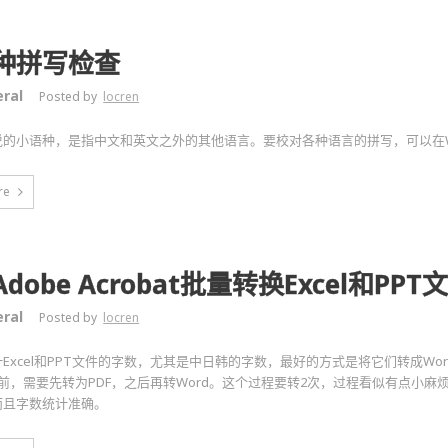
种拼写检查
ral
Posted by
locren
说的小语种，是指中文和英文之外的其他语言。要校对各种语言的拼写，可以在W
re
dobe Acrobat批量转换Excel和PPT
ral
Posted by
locren
Excel和PPT文件的字数，尤其是中日韩的字数，最好的方式是将它们转成Word文
之前，需要先转为PDF，之后再转Word。这个过程要转2次，过程看似有点小
而且字数统计准确。