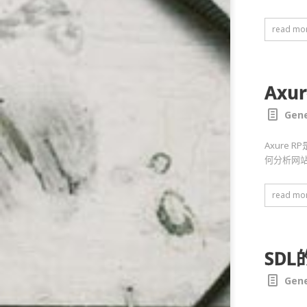
read mo
Axu
Gene
Axure
何分析网
read mo
SD
Gene