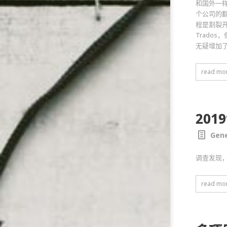
和国外一样
个公司的
程是割裂
Trado
无疑增加
read mo
201
Gene
调查发现
read mo