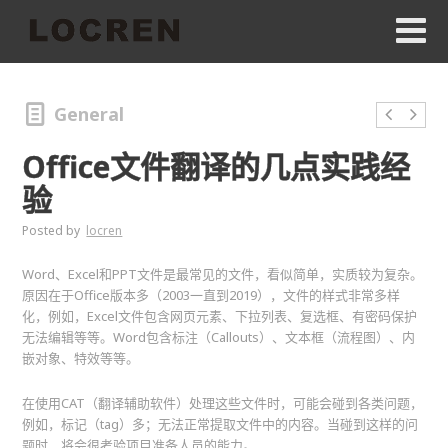
General
Office文件翻译的几点实践经
验
Posted by
locren
Word、Excel和PPT文件是最常见的文件，看似简单，实质较为复杂。
原因在于Office版本多（2003一直到2019），文件的样式非常多样
化，例如，Excel文件包含网页元素、下拉列表、复选框、有密码保护
无法编辑等等。Word包含标注（Callouts）、文本框（流程图）、内
嵌对象、特效等等。
在使用CAT（翻译辅助软件）处理这些文件时，可能会碰到各类问题，
例如，标记（tag）多；无法正常提取文件中的内容。当碰到这样的问
题时，将会很考验项目准备人员的能力。