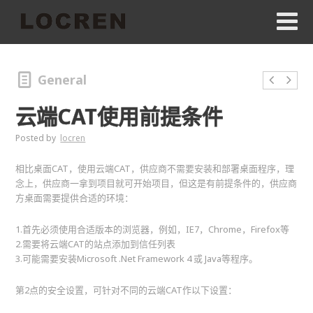
General
云端CAT使用前提条件
Posted by
locren
相比桌面CAT，使用云端CAT，供应商不需要安装和部署桌面程序，理
念上，供应商一拿到项目就可开始项目，但这是有前提条件的，供应商
方桌面需要提供合适的环境：
1.首先必须使用合适版本的浏览器，例如，IE7，Chrome，Firefox等
2.需要将云端CAT的站点添加到信任列表
3.可能需要安装Microsoft .Net Framework 4 或 Java等程序。
第2点的安全设置，可针对不同的云端CAT作以下设置：