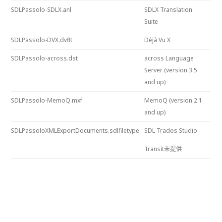
SDLPassolo-SDLX.anl
SDLX Translation
Suite
SDLPassolo-DVX.dvflt
Déjà Vu X
SDLPassolo-across.dst
across Language
Server (version 3.5
and up)
SDLPassolo-MemoQ.mxf
MemoQ (version 2.1
and up)
SDLPassoloXMLExportDocuments.sdlfiletype
SDL Trados Studio
Transit未提供