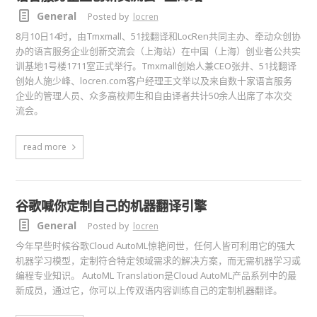
General
Posted by
locren
8月10日14时，由Tmxmall、51找翻译和LocRen共同主办、牵动众创协
办的语言服务企业创新交流会（上海站）在中国（上海）创业者公共实
训基地1号楼1711室正式举行。Tmxmall创始人兼CEO张井、51找翻译
创始人施少峰、locren.com客户经理王文举以及来自数十家语言服务
企业的管理人员、众多高校师生和自由译者共计50余人出席了本次交
流会。
read more
谷歌喊你定制自己的机器翻译引擎
General
Posted by
locren
今年早些时候谷歌Cloud AutoML惊艳问世，任何人皆可利用它的强大
机器学习模型，定制符合特定领域需求的解决方案，而无需机器学习或
编程专业知识。 AutoML Translation是Cloud AutoML产品系列中的最
新成员，通过它，你可以上传双语内容训练自己的定制机器翻译。