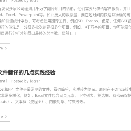
ral
Posted by
locren
n最近发现多家公司碰到几千万字翻译项目的情形，他们需要尽快给客户报价，并
ord、Excel、Powerpoint等。如此庞大的数据量，要在短时间内快速且准确
确和快速统计字数，可考虑使用翻译工具，例如SDL Trados，但是，任何CA
行的做法是，分很多批次创建很多个项目，例如，4千万字的项目，你可能要创建上百
目进行分析才能得出最终的总字数。显然 […]
re
ce文件翻译的几点实践经验
ral
Posted by
locren
Excel和PPT文件是最常见的文件，看似简单，实质较为复杂。原因在于Office版本
非常多样化，例如，Excel文件包含网页元素、下拉列表、复选框、有密码保护
llouts）、文本框（流程图）、内嵌对象、特效等等。
re