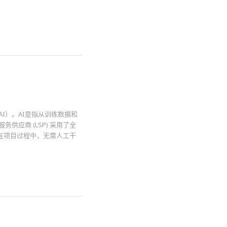
I）。AI是指从训练数据和
应商 (LSP) 采用了全
，在项目过程中，无需人工干