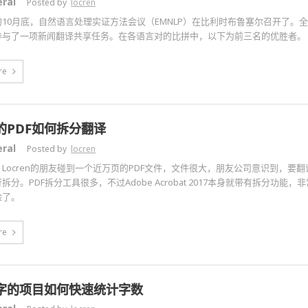
ral
Posted by
locren
10月底，自然语言处理实证方法会议（EMNLP）在比利时布鲁塞尔召开了。全
参与了一项新闻翻译共享任务。在各语言对的比拼中，以下为前三名的优胜者。
re
的PDF如何拆分翻译
ral
Posted by
locren
Locren的朋友碰到一个近万页的PDF文件，文件很大，朋友公司意识到，要翻
拆分。PDF拆分工具很多，不过Adobe Acrobat 2017本身就带有拆分功
险了。
re
字的项目如何快速统计字数