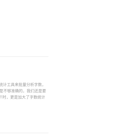
统计工具来批量分析字数，
计是不够准确的，我们还是要
PT时，更是加大了字数统计