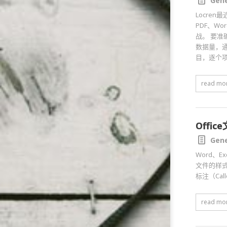
Gene
Locre
PDF、W
战。 要准
数据量，通
目，逐个项
read mo
Offi
Gene
Word、
文件的样式
标注（Ca
read mo