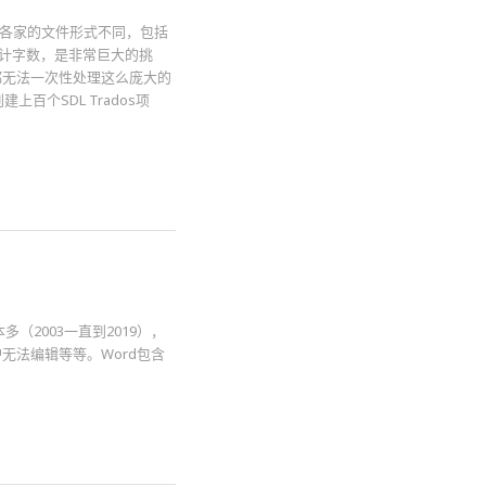
且各家的文件形式不同，包括
的统计字数，是非常巨大的挑
T都无法一次性处理这么庞大的
个SDL Trados项
多（2003一直到2019），
无法编辑等等。Word包含