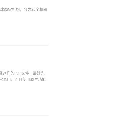
球32家机构，分为35个机器
译这样的PDF文件，最好先
能，非常易用，而且使用原生功能