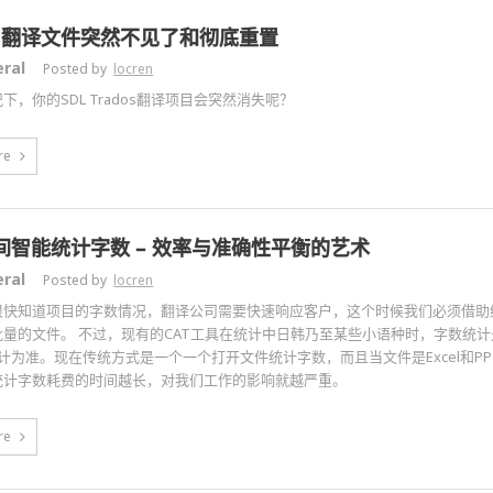
dos翻译文件突然不见了和彻底重置
ral
Posted by
locren
下，你的SDL Trados翻译项目会突然消失呢？
re
间智能统计字数 – 效率与准确性平衡的艺术
ral
Posted by
locren
很快知道项目的字数情况，翻译公司需要快速响应客户，这个时候我们必须借助
批量的文件。 不过，现有的CAT工具在统计中日韩乃至某些小语种时，字数统
统计为准。现在传统方式是一个一个打开文件统计字数，而且当文件是Excel和P
统计字数耗费的时间越长，对我们工作的影响就越严重。
re