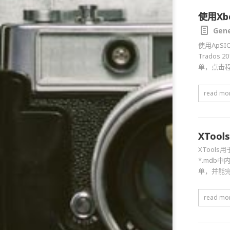
使用Xb
Gene
使用ApSI
Trados 
单，点击程
read mo
XTools
XTools用
*.mdb
单，并能
read mo