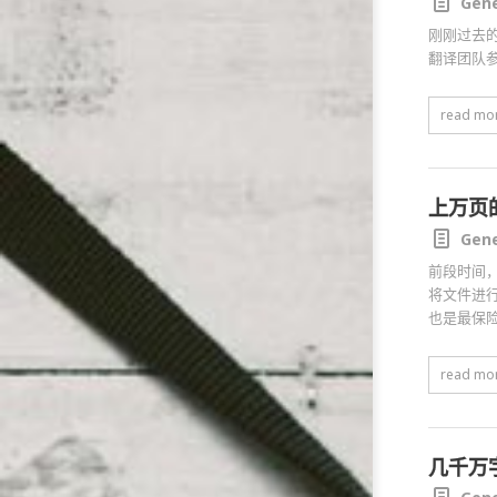
Gene
刚刚过去的
翻译团队
read mo
上万页
Gene
前段时间，
将文件进行
也是最保
read mo
几千万